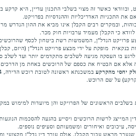
, ובוודאי כאשר זה מצוי בשלבי התכנון עדיין, היא קרקע 
ואם את התכניות האדריכליות וההנדסיות בפרויקט.
בוהות, ובמקרים רבים הקבלן אינו מביא את ההון הנדרש מר
וודא כי הקבלן מעמיד ערבויות חוק מכר.
צע פרויקט הנדל"ן, המשמשות רשת ביטחון לכסף שהרוכשי
ת בנקאית מופקת על ידי מבצע פרויקט הנדל"ן (היזם, קבלן
רגע בו העסקה מגיעה לשלבים מתקדמים יותר ועד לשלב סי
לק יחסי מהקרקע
במשכנתא ראשונה לטובת רוכש הדירה, 4.
קרקע) על שם הרוכש.
ת בשלבים הראשונים של הפרויקט והן מיועדות למימוש במק
ין המייצג לרשות הרוכשים ויסייע בהגעה להסכמות הנוגעות
ה, עיכובים ואיחורים ומשמעותם וסעיפים נוספים.
ערך מראש עבור הקבלן, אולם עורך דין נדל"ן מקצועי ומ