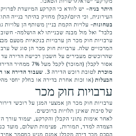
מקרקעי ישראל/רשויות הטאבו.
היתר בניה
– יש לוודא כי הקרקע המיועדת לפרויקט
העירונית, וכי היזם/קבלן מחזיק בהיתר בנייה הת
בטחונות
– עלויות הקמת בניין משותף הן עלויות ג
בלבד" ואל מול מבנה שבנייתו לא הושלמה- חשוב ל
ערבויות חוק מכר הן ערבויות בנקאיות מטעם מב
המרכזיים שלה. ערבויות חוק מכר הן סוג של ערבו
שהרוכשים מעבירים על חשבון רכישת הדירה עד ל
אסור לקבלן (המוכר) לקבל מעל 7% ממחיר הדירה אלא אם הבטיח את כספם של הרוכשים באחת מן הדרכים האלו: 1
מוכרת
לטובת רוכש הדירה 3.
שעבוד הדירה או ח
הבעלות
(או זכות אחרת בדירה או בחלק יחסי מה
ערבויות חוק מכר
ערבויות חוק מכר הן אמצעי המגן על רוכשי דירו
של סיבות שאינן תלויות ברוכשים.
לאחר אימות נתוני הקבלן והקרקע, יעמוד עורך הד
הצמדה למדד, תמורות, פעימות תשלום, מועד כניס
הסכם מכר דירה מקבלן אמנם מגיע כמסמך אחיד שנ