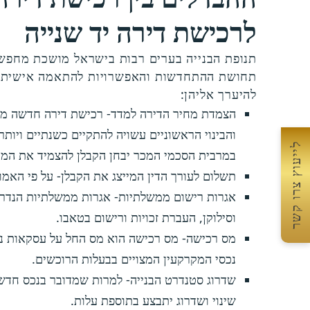
לרכישת דירה יד שנייה
תנופת הבנייה בערים רבות בישראל מושכת מחפשי 
תחושת ההתחדשות והאפשרויות להתאמה אישית של
להיערך אליהן:
הצמדת מחיר הדירה למדד- רכישת דירה חדשה מתבצ
והבינוי הראשוניים עשויה להתקיים כשנתיים ויות
לייעוץ צרו קשר
במרבית הסכמי המכר יבחן הקבלן להצמיד את המחי
תשלום לעורך הדין המייצג את הקבלן- על פי האמו
אגרות רישום ממשלתיות- אגרות ממשלתיות הנדרש
וסילוקן, העברת זכויות ורישום בטאבו.
מס רכישה- מס רכישה הוא מס החל על עסקאות נד
נכסי המקרקעין המצויים בבעלות הרוכשים.
שדרוג סטנדרט הבנייה- למרות שמדובר בנכס חדש,
שינוי ושדרוג יתבצע בתוספת עלות.