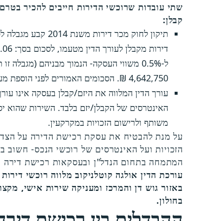
שתי עובדות שרוכשי הדירות חייבים להכיר בטרם
קבלן:
תיקון לחוק מכר דירות מש
ל-0.5% משווי העסקה- הנמוך מבניהם (מגבלה 
4,642,750 ₪. הסכומים האמורים לפני הוספת מע"מ).
עורך הדין המלווה את היזם/קבלן בעסקה אינו עורך
האינטרסים של הקבלן/יזם בלבד. השירות שהוא יס
משותף ולרישום הזכויות במקרקעין.
על מנת להבטיח את עסקת רכישת הדירה על הצד ה
הזכויות ועל האינטרסים של רוכשי הנכס- חשוב במ
המתמחה בתחום הנדל"ן ובעסקאות רכישת דירה מ
עורכת הדין אולגה קוטלניקוב מלווה רוכשי דירות
באזור גוש דן והמרכז ומעניקה שירות אישי, מקצו
בחולון.
ההבדלים בין רכישת דירה