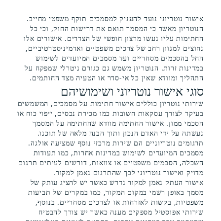
אישור נוטריוני נועד להעניק למסמכים תוקף משפטי מחייב.
הנוטריון מאשר כי המסמך תואם את דרישות החוק, וכי כל
החתימות עליו נעשו מרצון חופשי של הצדדים. אישורים אלו
נחוצים למגוון רחב של צרכים משפטיים ואדמיניסטרטיביים,
החל בהסכמים מסחריים ועד מסמכים המיועדים לשימוש
במדינות זרות. הנוטריון משמש גם כגורם ניטרלי שמפקח על
התהליך ומוודא שאין כל אי-סדר או הטעיה מצד החותמים.
סוגי אישור נוטריוני ושימושיהם
שירותי נוטריון כוללים אישור חתימות על מסמכים, המשמשים
בעיקר לצורך עסקאות חשובות כמו מכירת נכסים, ייפוי כוח או
הסכמי ממון. אישור החתימה מוודא שהחתימה על המסמך
נעשתה על ידי האדם הנכון ותוך הבנה מלאה של תוכנו.
תרגומים נוטריוניים הם שירות מרכזי נוסף שמציעה אולגה.
מסמכים המיועדים לשימוש במדינות אחרות, כמו תעודות
השכלה, הסכמים משפטיים או צוואות, דורשים לעיתים תרגום
מדויק ואישור נוטריוני לכך שהתרגום נאמן למקור.
אישור העתק נאמן למקור נדרש כאשר יש להציג עותק של
מסמך באופן רשמי במקום המקור, כמו במקרים של תביעות
משפטיות, בקשות לאזרחות או לצרכים מסחריים. בנוסף,
שירותי אפוסטיל מספקים מענה כאשר יש צורך להבטיח