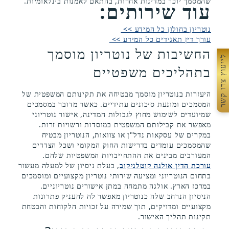
שהמסמך יוכר במדינות אחרות, בהתאם לאמנות בינלאומיות.
עוד שירותים:
נוטריון בחולון כל המידע >>
עורך דין תאגידים כל המידע >>
החשיבות של נוטריון מוסמך
לייעוץ צרו קשר
בתהליכים משפטיים
היעזרות בנוטריון מוסמך מבטיחה את תקינותם המשפטית של
המסמכים ומונעת סיכונים עתידיים. כאשר מדובר במסמכים
שמיועדים לשימוש מחוץ לגבולות המדינה, אישור נוטריוני
מאפשר את קבילותם המשפטית במוסדות ורשויות זרות.
במקרים של עסקאות נדל"ן או צוואות, הנוטריון מבטיח
שהמסמכים עומדים בדרישות החוק המקומי ושכל הצדדים
המעורבים מבינים את ההתחייבויות המשפטיות שלהם.
עורכת הדין אולגה קוטלניקוב
, בעלת ניסיון של למעלה מעשור
בתחום הנוטריוני ומציעה שירותי נוטריון מקצועיים ומוסמכים
במרכז הארץ. אולגה מתמחה במתן אישורים נוטריוניים.
הניסיון הנרחב שלה כנוטריון מאפשר לה להעניק פתרונות
מקצועיים ומדויקים, תוך שמירה על זכויות הלקוחות והבטחת
תקינות תהליך האישור.