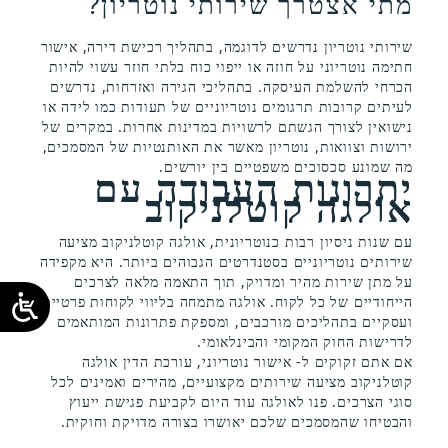
מתי אצטרך שירותי נוטריון?
שירותי נוטריון נדרשים לדוגמה, בתהליך רכישת דירה, אישור
חתימה נוטריוני על חוזה או ייפוי כוח בלתי חוזר עשוי להיות
הכרחי להשלמת העיסקה. בתהליכי הגירה ואזרחות, נדרשים
לעיתים קרובות תרגומים נוטריוניים של תעודות כמו לידה או
נישואין לצורך הגשתם לרשויות במדינות אחרות. במקרים של
ירושות וצוואות, נוטריון מאשר את האותנטיות של המסמכים,
מה שמונע סכסוכים משפטיים בין יורשים.
יתרונות העבודה עם
אולגה קוטלניקוב
עם שנות ניסיון רבות כנוטריונית, אולגה קוטלניקוב מציעה
שירותים נוטריוניים בסטנדרטים הגבוהים ביותר. היא מקפידה
על מתן שירות מהיר ומדויק, תוך התאמה מלאה לצרכים
הייחודיים של כל לקוח. אולגה מתמחה בליווי לקוחות פרטיים
ועסקיים בתהליכים מורכבים, ומספקת פתרונות המותאמים
לדרישות החוק המקומי והבינלאומי.
אם אתם זקוקים ל- אישור נוטריוני, עורכת הדין אולגה
קוטלניקוב מציעה שירותים מקצועיים, מהירים ואמינים לכל
סוגי הצרכים. פנו לאולגה עוד היום לקביעת פגישת ייעוץ
והבטיחו שהמסמכים שלכם יאושרו בצורה מדויקת וחוקית.