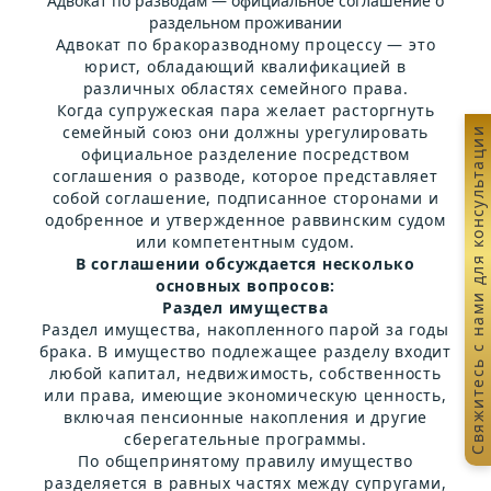
Адвокат по разводам — ​​официальное соглашение о
раздельном проживании
Адвокат по бракоразводному процессу — это
юрист, обладающий квалификацией в
различных областях семейного права.
Когда супружеская пара желает расторгнуть
семейный союз они должны урегулировать
Свяжитесь с нами для консультации
официальное разделение посредством
соглашения о разводе, которое представляет
собой соглашение, подписанное сторонами и
одобренное и утвержденное раввинским судом
или компетентным судом.
В соглашении обсуждается несколько
основных вопросов:
Раздел имущества
Раздел имущества, накопленного парой за годы
брака. В имущество подлежащее разделу входит
любой капитал, недвижимость, собственность
или права, имеющие экономическую ценность,
включая пенсионные накопления и другие
сберегательные программы.
По общепринятому правилу имущество
разделяется в равных частях между супругами,